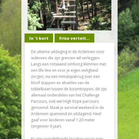
In 't kort
Friso vertelt...
De ultieme uitdaging in de Ardennen voor
iedereen die zijn grenzen wil verleggen.
Langs een rotswand omhoog klimmen met
een life-line en voor je eigen veiligheid
zorgen, via een Himalayabrug over een
kloof stappen en abseilen van de
tokkelbaan tussen de boomtoppen, dit zijn
allemaal onderdelen van het Challenge
Parcours, ook wel High Rope parcours
genoemd. Maak je survival weekend in de
Ardennen spannend en uitdagend. Heel
gaaf voor kinderen vanaf 1.20 meter
(ongeveer 6 jaar).
Er zijn verschillende locaties waar een