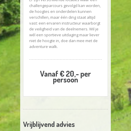
challengeparcours gevolgd kan worden,
de hoogtes en onderdelen kunnen
verschillen, maar één ding staat altijd
vast: een ervaren instructeur waarborgt
de veiligheid van de deelnemers. Wil je
wél een sportieve uitdaging maar liever
niet de hoogte in, doe dan mee met de
adventure walk.
Vanaf € 20,- per
persoon
Vrijblijvend advies