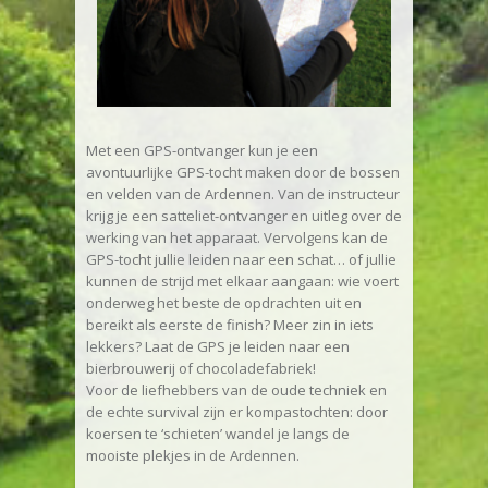
Met een GPS-ontvanger kun je een
avontuurlijke GPS-tocht maken door de bossen
en velden van de Ardennen. Van de instructeur
krijg je een satteliet-ontvanger en uitleg over de
werking van het apparaat. Vervolgens kan de
GPS-tocht jullie leiden naar een schat… of jullie
kunnen de strijd met elkaar aangaan: wie voert
onderweg het beste de opdrachten uit en
bereikt als eerste de finish? Meer zin in iets
lekkers? Laat de GPS je leiden naar een
bierbrouwerij of chocoladefabriek!
Voor de liefhebbers van de oude techniek en
de echte survival zijn er kompastochten: door
koersen te ‘schieten’ wandel je langs de
mooiste plekjes in de Ardennen.